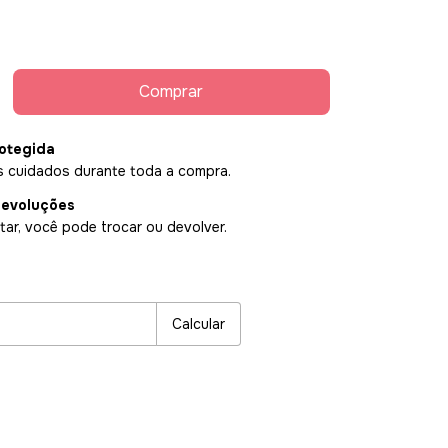
otegida
 cuidados durante toda a compra.
devoluções
ar, você pode trocar ou devolver.
P:
Alterar CEP
Calcular