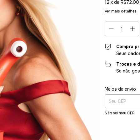
12
x de
R$72,00
Ver mais detalhes
Compra pr
Seus dados
Trocas e 
Se não gost
Entregas para o CE
Meios de envio
Não sei meu CEP