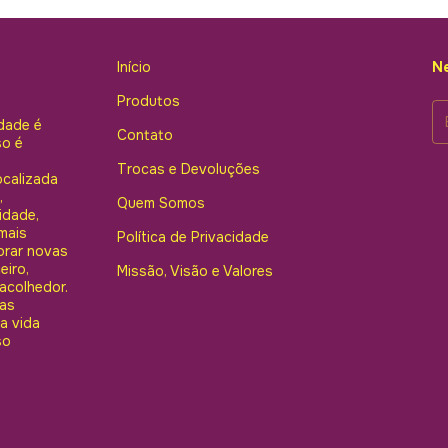
Início
Ne
Produtos
dade é
Contato
so é
Trocas e Devoluções
ocalizada
,
Quem Somos
idade,
mais
Política de Privacidade
orar novas
eiro,
Missão, Visão e Valores
acolhedor.
mas
a vida
so