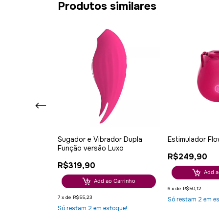
Produtos similares
lador de
Sugador e Vibrador Dupla
Estimulador Fl
ET
Função versão Luxo
R$249,90
R$319,90
Add a
o Carrinho
Add ao Carrinho
6
x
de
R$50,12
7
x
de
R$55,23
Só restam
2
em es
ça!
Só restam
2
em estoque!