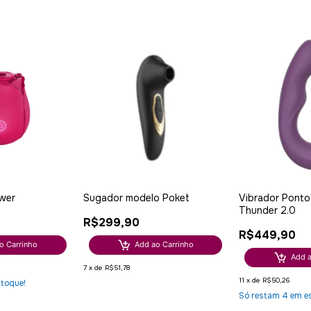
ower
Sugador modelo Poket
Vibrador Ponto
Thunder 2.0
R$299,90
R$449,90
o Carrinho
Add ao Carrinho
Add a
7
x
de
R$51,78
11
x
de
R$50,26
toque!
Só restam
4
em e