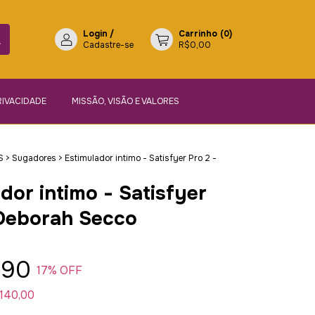
Login
/
Carrinho
(
0
)
Cadastre-se
R$0,00
RIVACIDADE
MISSÃO, VISÃO E VALORES
S
>
Sugadores
>
Estimulador intimo - Satisfyer Pro 2 -
dor intimo - Satisfyer
 Deborah Secco
,90
17
% OFF
140,00