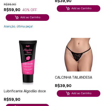
R$39,90
R$99,90
Add ao Carrinho
R$59,90
40
% OFF
Add ao Carrinho
Atenção, última peça!
CALCINHA TAILANDESA
R$39,90
Lubrificante Algodão doce
Add ao Carrinho
R$59,90