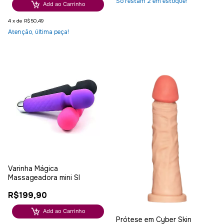
Só restam
2
em estoque!
Add ao Carrinho
4
x
de
R$50,49
Atenção, última peça!
Varinha Mágica
Massageadora mini SI
R$199,90
Add ao Carrinho
Prótese em Cyber Skin