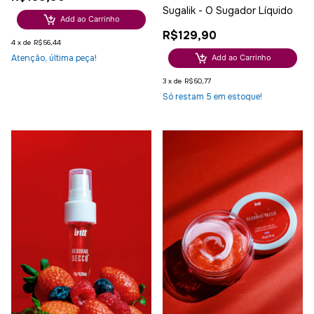
Sugalik - O Sugador Líquido
Add ao Carrinho
R$129,90
4
x
de
R$56,44
Add ao Carrinho
Atenção, última peça!
3
x
de
R$50,77
Só restam
5
em estoque!