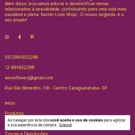
Além disso, buscamos educar e desmistificar temas
relacionados à sexualidade, contribuindo para uma vida mais
saudável e plena. Secret Love Shop : O nosso segredo, é o
seu prazer!
5512991932298
12-991932298
secretlove.lj@gmail.com
Rua São Benedito, 118 - Centro Caraguatatuba- SP
Início
Produtos
Ao navegar por este site
você aceita o uso de cookies
para agilizar
Contato
a sua experiência de compra.
Entendi
Trocas e Devoluções