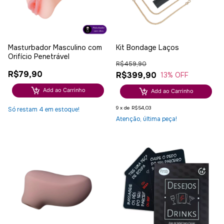
Masturbador Masculino com
Kit Bondage Laços
Orifício Penetrável
R$459,90
R$79,90
R$399,90
13
% OFF
Add ao Carrinho
Add ao Carrinho
9
x
de
R$54,03
Só restam
4
em estoque!
Atenção, última peça!