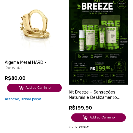
Algema Metal HARD -
Dourada
R$80,00
Add ao Carrinho
Kit Breeze – Sensações
Naturais e Deslizamento
Atenção, última peça!
Prolongado
R$199,90
Add ao Carrinho
4
x
de
R$59,41