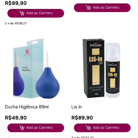
R$99,90
Add ao Carrinho
Add ao Carrinho
2
x
de
R$58,27
Ducha Higiênica 89ml
Lis In
R$49,90
R$89,90
Add ao Carrinho
Add ao Carrinho
2
x
de
R$52,43