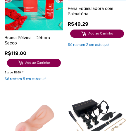
Pena Estimuladora com
Palmatória
R$49,29
Add ao Carrinho
Bruma Pélvica - Débora
Secco
Só restam
2
em estoque!
R$119,00
Add ao Carrinho
2
x
de
R$69,41
Só restam
5
em estoque!