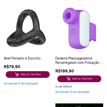
Anel Peniano e Escroto
Dedeira Massageadora
Recarregável com Pulsação e
R$79,90
10 Modos
R$199,90
Add ao Carrinho
Add ao Carrinho
Só restam
5
em estoque!
4
x
de
R$59,41
Só restam
5
em estoque!