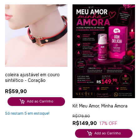
coleira ajustável em couro
sintético - Coração
R$59,90
Add ao Carrinho
Kit Meu Amor, Minha Amora
Só restam
5
em estoque!
R$179,80
R$149,90
17
% OFF
Add ao Carrinho