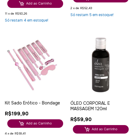
Add ao Carrinho
2
x
de
R$52,43
11
x
de
R$50,26
Só restam
5
em estoque!
Só restam
4
em estoque!
Kit Sado Erótico - Bondage
ÓLEO CORPORAL E
MASSAGEM 120ml
R$199,90
R$59,90
Add ao Carrinho
Add ao Carrinho
4
x
de
R$59,41