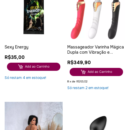
Sexy Energy
Massageador Varinha Mágica
Dupla com Vibração e
R$35,00
Cabeça Flexível - Vermelha
R$349,90
Add ao Carrinho
Add ao Carrinho
Só restam
4
em estoque!
8
x
de
R$53,02
Só restam
2
em estoque!