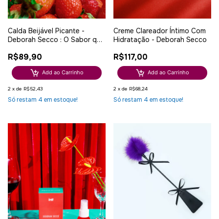
Calda Beijável Picante -
Creme Clareador Íntimo Com
Deborah Secco : O Sabor que
Hidratação - Deborah Secco
Aquece Seus Desejos!
R$89,90
R$117,00
Add ao Carrinho
Add ao Carrinho
2
x
de
R$52,43
2
x
de
R$68,24
Só restam
4
em estoque!
Só restam
4
em estoque!