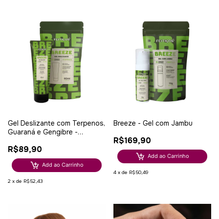
Gel Deslizante com Terpenos,
Breeze - Gel com Jambu
Guaraná e Gengibre -
R$169,90
Hidratação e Sensação
R$89,90
Prolongada
Add ao Carrinho
Add ao Carrinho
4
x
de
R$50,49
2
x
de
R$52,43