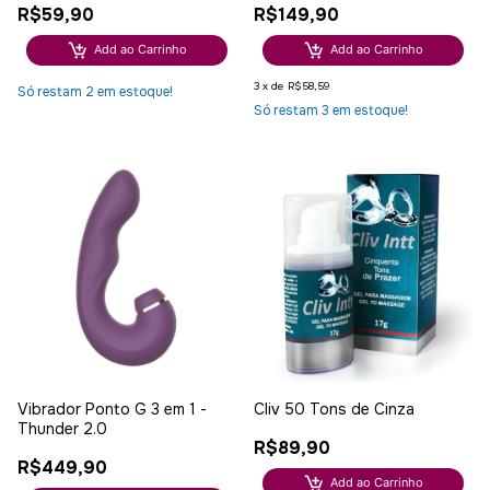
R$59,90
R$149,90
Add ao Carrinho
Add ao Carrinho
3
x
de
R$58,59
Só restam
2
em estoque!
Só restam
3
em estoque!
Vibrador Ponto G 3 em 1 -
Cliv 50 Tons de Cinza
Thunder 2.0
R$89,90
R$449,90
Add ao Carrinho