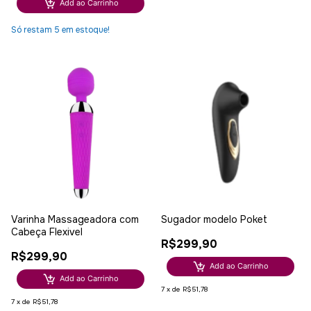
Add ao Carrinho
Só restam
5
em estoque!
Varinha Massageadora com
Sugador modelo Poket
Cabeça Flexivel
R$299,90
R$299,90
Add ao Carrinho
Add ao Carrinho
7
x
de
R$51,78
7
x
de
R$51,78