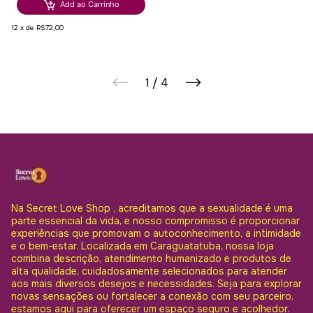
Add ao Carrinho
12
x
de
R$72,00
1
/
4
Na Secret Love Shop , acreditamos que a sexualidade é uma
parte essencial da vida, e nosso compromisso é proporcionar
experiências que promovam o autoconhecimento, a intimidade
e o bem-estar. Localizada em Caraguatatuba, nossa loja
combina descrição, atendimento humanizado e produtos de
alta qualidade, cuidadosamente selecionados para atender
aos mais diversos desejos e necessidades. Seja para explorar
novas sensações ou fortalecer a conexão com seu parceiro,
estamos aqui para oferecer um espaço seguro e acolhedor.