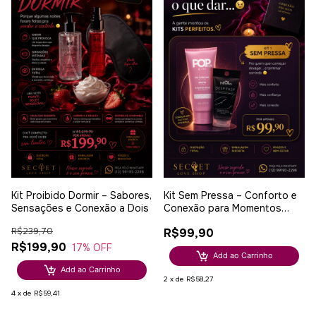
Kit Proibido Dormir – Sabores,
Kit Sem Pressa – Conforto e
Sensações e Conexão a Dois
Conexão para Momentos
Especiais
R$239,70
R$99,90
R$199,90
17
% OFF
Add ao Carrinho
Add ao Carrinho
2
x
de
R$58,27
4
x
de
R$59,41