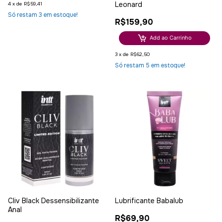
Leonard
4
x
de
R$59,41
Só restam
3
em estoque!
R$159,90
Add ao Carrinho
3
x
de
R$62,50
Só restam
5
em estoque!
Cliv Black Dessensibilizante
Lubrificante Babalub
Anal
R$69,90