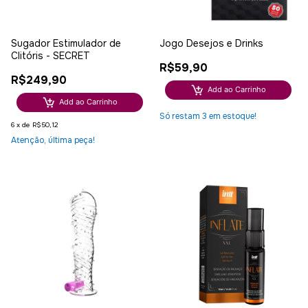
Sugador Estimulador de
Jogo Desejos e Drinks
Clitóris - SECRET
R$59,90
R$249,90
Add ao Carrinho
Add ao Carrinho
Só restam
3
em estoque!
6
x
de
R$50,12
Atenção, última peça!