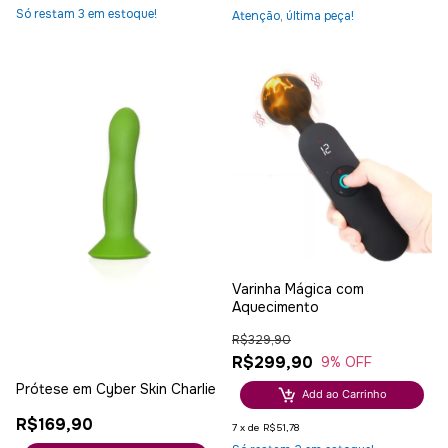
Só restam
3
em estoque!
Atenção, última peça!
Varinha Mágica com
Aquecimento
R$329,90
R$299,90
9
% OFF
Prótese em Cyber Skin Charlie
Add ao Carrinho
R$169,90
7
x
de
R$51,78