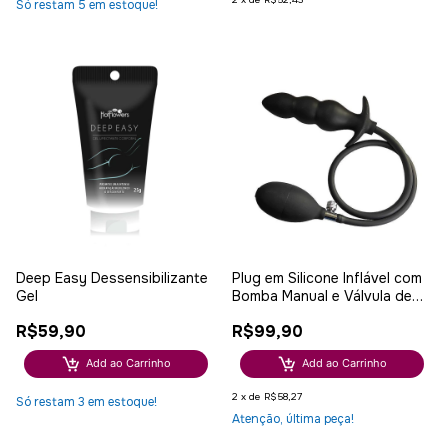
Só restam
5
em estoque!
Deep Easy Dessensibilizante
Plug em Silicone Inflável com
Gel
Bomba Manual e Válvula de
Alívio
R$59,90
R$99,90
Add ao Carrinho
Add ao Carrinho
2
x
de
R$58,27
Só restam
3
em estoque!
Atenção, última peça!