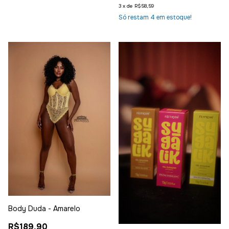
3
x
de
R$58,59
Só restam
4
em estoque!
Body Duda - Amarelo
R$189,90