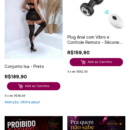
Plug Anal com Vibro e
Controle Remoto - Silicone
Aveludado e 10 Vibrações
R$159,90
Add ao Carrinho
Conjunto Isa - Preto
3
x
de
R$62,50
R$189,90
Add ao Carrinho
4
x
de
R$56,44
Atenção, última peça!