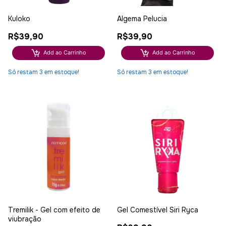
Kuloko
Algema Pelucia
R$39,90
R$39,90
Add ao Carrinho
Add ao Carrinho
Só restam
3
em estoque!
Só restam
3
em estoque!
Tremilik - Gel com efeito de
Gel Comestível Siri Ryca
viubração