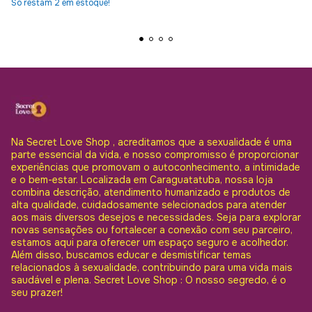
Só restam
2
em estoque!
Na Secret Love Shop , acreditamos que a sexualidade é uma
parte essencial da vida, e nosso compromisso é proporcionar
experiências que promovam o autoconhecimento, a intimidade
e o bem-estar. Localizada em Caraguatatuba, nossa loja
combina descrição, atendimento humanizado e produtos de
alta qualidade, cuidadosamente selecionados para atender
aos mais diversos desejos e necessidades. Seja para explorar
novas sensações ou fortalecer a conexão com seu parceiro,
estamos aqui para oferecer um espaço seguro e acolhedor.
Além disso, buscamos educar e desmistificar temas
relacionados à sexualidade, contribuindo para uma vida mais
saudável e plena. Secret Love Shop : O nosso segredo, é o
seu prazer!