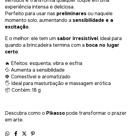
sentidos e transforma qualquer toque em uma
experiência intensa e deliciosa.
Perfeito para usar nas
preliminares
ou naquele
momento solo, aumentando a
sensibilidade e a
excitação
.
E o melhor: ele tem um
sabor irresistível
, ideal para
quando a brincadeira termina com a
boca no lugar
certo
.
🔥 Efeitos: esquenta, vibra e esfria
💦 Aumenta a sensibilidade
🍓 Comestível e aromatizado
🖐️ Ideal para masturbação e massagem erótica
📦 Contém: 18 g
Descubra como o
Pikasso
pode transformar o prazer
em arte.