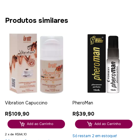
Produtos similares
Vibration Capuccino
PheroMan
R$109,90
R$39,90
Add ao Carrinho
Add ao Carrinho
2
x
de
R$64,10
Só restam
2
em estoque!