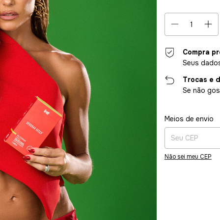
Compra pr
Seus dados
Trocas e 
Se não gost
Entregas para o CE
Meios de envio
Não sei meu CEP