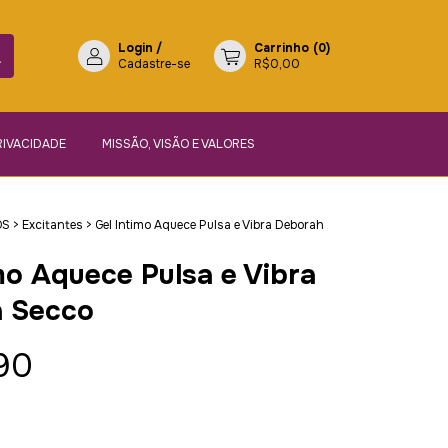
Login
/
Carrinho
(
0
)
Cadastre-se
R$0,00
RIVACIDADE
MISSÃO, VISÃO E VALORES
OS
>
Excitantes
>
Gel Intimo Aquece Pulsa e Vibra Deborah
mo Aquece Pulsa e Vibra
 Secco
90