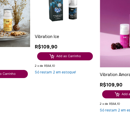
Vibration Ice
R$109,90
Add ao Carrinho
2
x
de
R$64,10
Só restam
2
em estoque!
o Carrinho
Vibration Amor
R$109,90
Add a
2
x
de
R$64,10
Só restam
2
em es