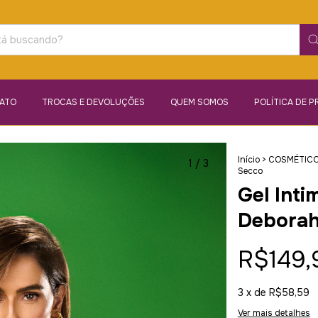
ATO
TROCAS E DEVOLUÇÕES
QUEM SOMOS
POLÍTICA DE P
Início
>
COSMÉTIC
1
/
3
Secco
Gel Inti
Deborah
R$149,
3
x de
R$58,59
Ver mais detalhes