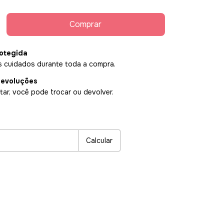
otegida
 cuidados durante toda a compra.
devoluções
ar, você pode trocar ou devolver.
P:
Alterar CEP
Calcular