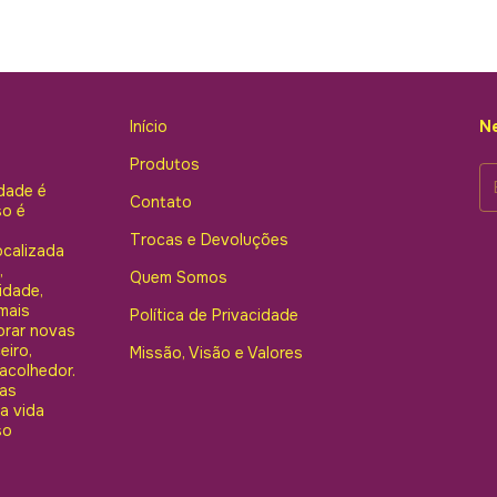
Início
Ne
Produtos
dade é
Contato
so é
Trocas e Devoluções
ocalizada
,
Quem Somos
idade,
mais
Política de Privacidade
orar novas
eiro,
Missão, Visão e Valores
acolhedor.
mas
a vida
so