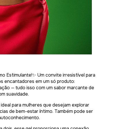
 Estimulante!✨ Um convite irresistível para
tos encantadores em um só produto:
ração — tudo isso com um sabor marcante de
om suavidade.
ideal para mulheres que desejam explorar
ências de bem-estar íntimo. Também pode ser
autoconhecimento.
a dois, esse gel proporciona uma conexão