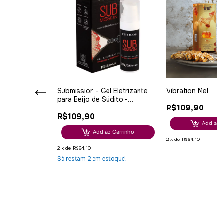
eteira
Submission - Gel Eletrizante
Vibration Mel
para Beijo de Súdito -
R$109,90
Morango & Chantilly -
R$109,90
Cosmetic BDSM Experience -
o Carrinho
Add a
15g
Add ao Carrinho
2
x
de
R$64,10
2
x
de
R$64,10
Só restam
2
em estoque!