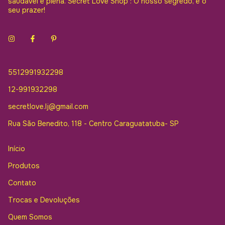
saudável e plena. Secret Love Shop : O nosso segredo, é o
seu prazer!
5512991932298
12-991932298
secretlove.lj@gmail.com
Rua São Benedito, 118 - Centro Caraguatatuba- SP
Início
Produtos
Contato
Trocas e Devoluções
Quem Somos