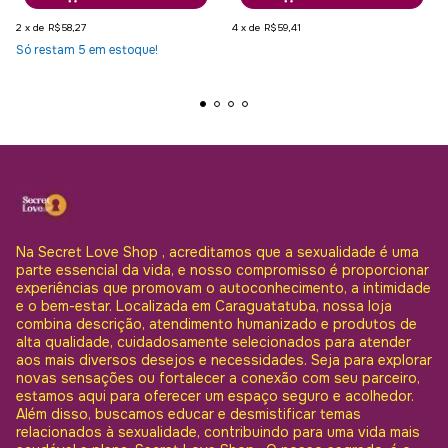
2
x
de
R$58,27
4
x
de
R$59,41
Só restam
5
em estoque!
Na Secret Love Shop , acreditamos que a sexualidade é uma
parte essencial da vida, e nosso compromisso é proporcionar
experiências que promovam o autoconhecimento, a intimidade
e o bem-estar. Localizada em Caraguatatuba, nossa loja
combina descrição, atendimento humanizado e produtos de
alta qualidade, cuidadosamente selecionados para atender
aos mais diversos desejos e necessidades. Seja para explorar
novas sensações ou fortalecer a conexão com seu parceiro,
estamos aqui para oferecer um espaço seguro e acolhedor.
Além disso, buscamos educar e desmistificar temas
relacionados à sexualidade, contribuindo para uma vida mais