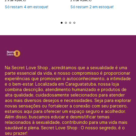
2
x
de
R$64,10
2
x
de
R$64,10
Só restam
4
em estoque!
Só restam
2
em estoque!
Na Secret Love Shop , acreditamos que a sexualidade é uma
parte essencial da vida, e nosso compromisso é proporcionar
experiências que promovam o autoconhecimento, a intimidade
e o bem-estar. Localizada em Caraguatatuba, nossa loja
combina descrição, atendimento humanizado e produtos de
alta qualidade, cuidadosamente selecionados para atender
aos mais diversos desejos e necessidades. Seja para explorar
novas sensações ou fortalecer a conexão com seu parceiro,
estamos aqui para oferecer um espaço seguro e acolhedor.
Além disso, buscamos educar e desmistificar temas
relacionados à sexualidade, contribuindo para uma vida mais
saudável e plena. Secret Love Shop : O nosso segredo, é o
seu prazer!