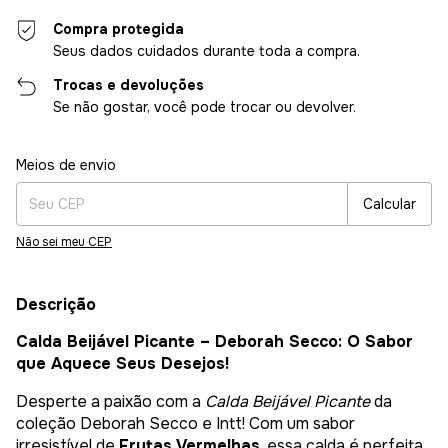
Compra protegida
Seus dados cuidados durante toda a compra.
Trocas e devoluções
Se não gostar, você pode trocar ou devolver.
Entregas para o CEP:
Alterar CEP
Meios de envio
Calcular
Não sei meu CEP
Descrição
Calda Beijável Picante – Deborah Secco: O Sabor
que Aquece Seus Desejos!
Desperte a paixão com a
Calda Beijável Picante
da
coleção Deborah Secco e Intt! Com um sabor
irresistível de
Frutas Vermelhas
, essa calda é perfeita