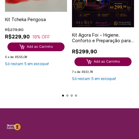
Kit Tcheka Perigosa
R$279,80
Kit Agora Foi – Higiene,
R$229,90
18
% OFF
Conforto e Preparação para
Novas Experiências
Add ao Carrinho
R$299,90
5
x
de
R$55,08
Add ao Carrinho
Só restam
5
em estoque!
7
x
de
R$51,78
Só restam
5
em estoque!